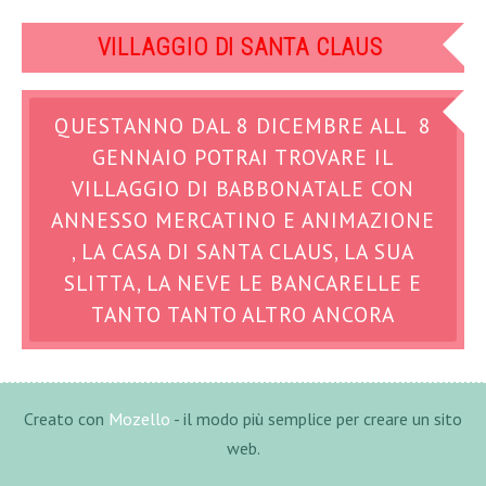
VILLAGGIO DI SANTA CLAUS
QUESTANNO DAL 8 DICEMBRE ALL 8
GENNAIO POTRAI TROVARE IL
VILLAGGIO DI BABBONATALE CON
ANNESSO MERCATINO E ANIMAZIONE
, LA CASA DI SANTA CLAUS, LA SUA
SLITTA, LA NEVE LE BANCARELLE E
TANTO TANTO ALTRO ANCORA
Creato con
Mozello
- il modo più semplice per creare un sito
web.